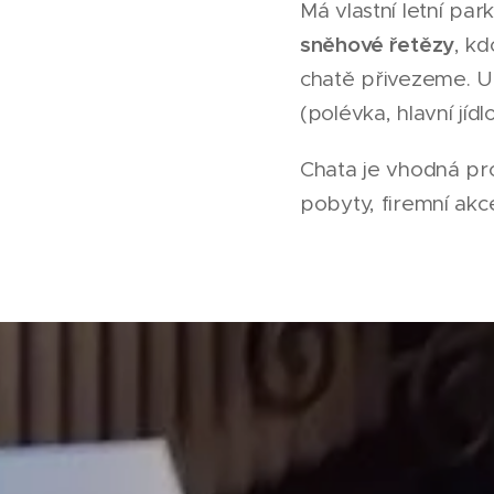
Má vlastní letní pa
sněhové řetězy
, k
chatě přivezeme. U
(polévka, hlavní jí
Chata je vhodná pro
pobyty, firemní akce