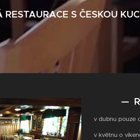
Á RESTAURACE S ČESKOU KUC
— RES
v dubnu pouze o 
v květnu o víken