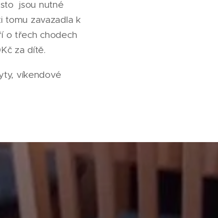
esto jsou nutné
ti tomu zavazadla k
í o třech chodech
Kč za dítě.
yty, víkendové