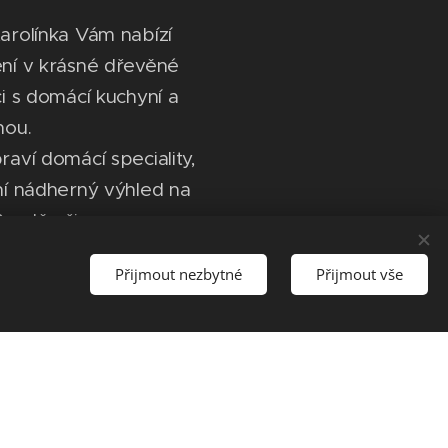
arolínka Vám nabízí
ní v krásné dřevěné
i s domácí kuchyní a
hou.
aví domácí speciality,
ní nádherný výhled na
Bezděz či
ý západ slunce nad
Přijmout nezbytné
Přijmout vše
i dobré viditelnosti
ut až na Říp nebo do
 gročkem, svařákem či
slivovice jsou
le ani chmelový nápoj