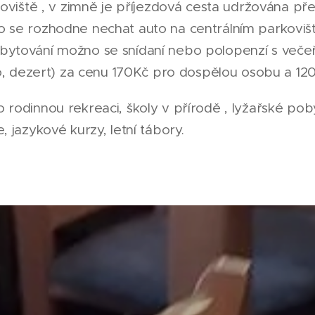
rkoviště , v zimně je příjezdová cesta udržována př
do se rozhodne nechat auto na centrálním parkoviš
bytování možno se snídaní nebo polopenzí s večeř
dlo, dezert) za cenu 170Kč pro dospělou osobu a 120
 rodinnou rekreaci, školy v přírodě , lyžařské pob
, jazykové kurzy, letní tábory.