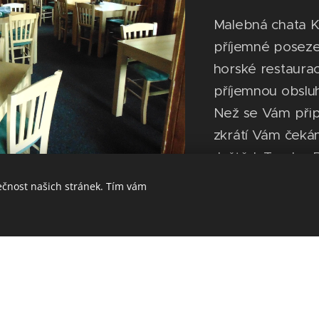
Malebná chata K
příjemné poseze
horské restaurac
příjemnou obslu
Než se Vám připr
zkrátí Vám čeká
Ještěd, Trosky, 
nezapomenuteln
ečnost našich stránek. Tím vám
Českým Rájem. Př
můžete dohledno
Prahy.
Večerní zahřátí
panáčkem dobré 
samozřejmostí, a