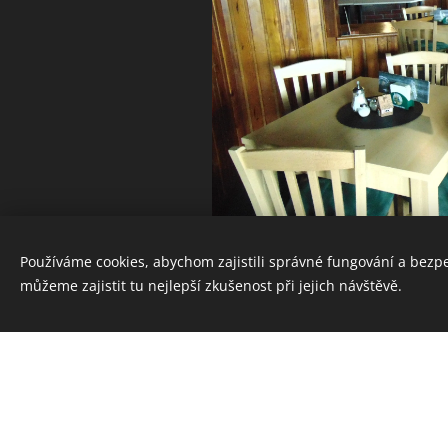
Používáme cookies, abychom zajistili správné fungování a bezp
můžeme zajistit tu nejlepší zkušenost při jejich návštěvě.