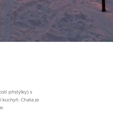
tí přistýlky) s
í kuchyň. Chata je
e.